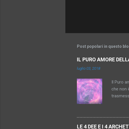
Post popolari in questo bl
IL PURO AMORE DEL
luglio 03, 2018
Il Puro a
che non è
trasmess
Raggio de
Amore pie
dopo il 
Raggio Ro
LE 4 DEE E I 4 ARCHE