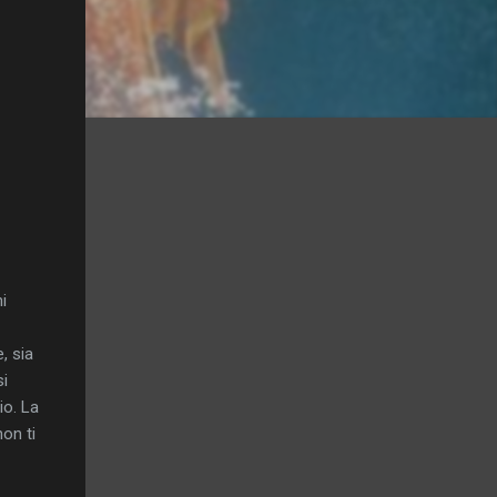
i
, sia
si
io. La
on ti