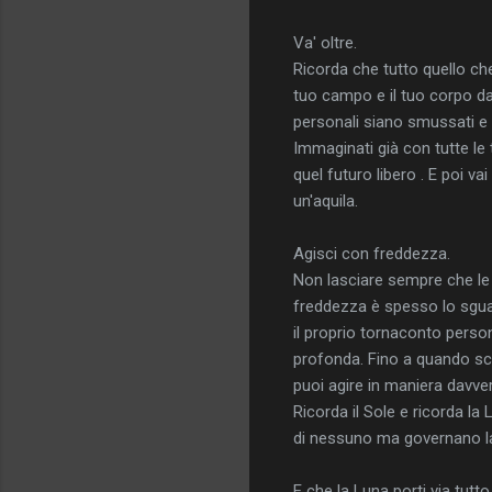
Va' oltre.
Ricorda che tutto quello che
tuo campo e il tuo corpo dai
personali siano smussati e 
Immaginati già con tutte le
quel futuro libero . E poi v
un'aquila.
Agisci con freddezza.
Non lasciare sempre che le
freddezza è spesso lo sguard
il proprio tornaconto person
profonda. Fino a quando scal
puoi agire in maniera davve
Ricorda il Sole e ricorda la 
di nessuno ma governano lass
E che la Luna porti via tutto