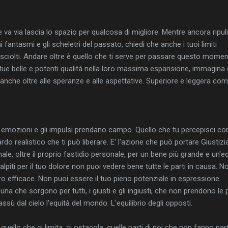
 va via lascia lo spazio per qualcosa di migliore. Mentre ancora ripulis
 fantasmi e gli scheletri del passato, chiedi che anche i tuoi limiti
sciolti. Andare oltre è quello che ti serve per passare questo momen
 tue belle e potenti qualità nella loro massima espansione, immagina 
ai anche oltre alle speranze e alle aspettative. Superiore e leggera co
 emozioni e gli impulsi prendano campo. Quello che tu percepisci c
o realistico che ti può liberare. E' l'azione che può portare Giustizia
ale, oltre il proprio fastidio personale, per un bene più grande e un'e
piti per il tuo dolore non puoi vedere bene tutte le parti in causa. N
ro efficace. Non puoi essere il tuo pieno potenziale in espressione.
Luna che sorgono per tutti, i giusti e gli ingiusti, che non prendono le p
ù dal cielo l'equità del mondo. L'equilibrio degli opposti.
 quello che ci limita, ci ostacola, quelle parti di noi che non fanno par