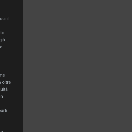
ci il
to.
già
me
ome
 oltre
quità
on
arti
te