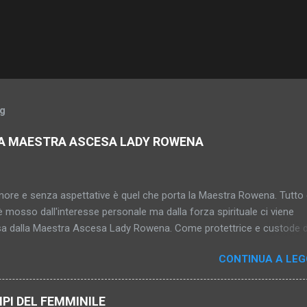
og
LA MAESTRA ASCESA LADY ROWENA
more e senza aspettative è quel che porta la Maestra Rowena. Tutto 
 mosso dall'interesse personale ma dalla forza spirituale ci viene
a dalla Maestra Ascesa Lady Rowena. Come protettrice e custode d
l Divino Amore è lei che ci permette di raggiungere quello Spazio di
CONTINUA A LE
no di grazia e di fiducia. Lady Rowena è la Signora del Terzo Raggio
Secondo Raggio Dorato del Maestro Veneziano, Lady Rowena custodis
sa. È responsabile di portare alle persone Amore puro, intelligenza, 
TIPI DEL FEMMINILE